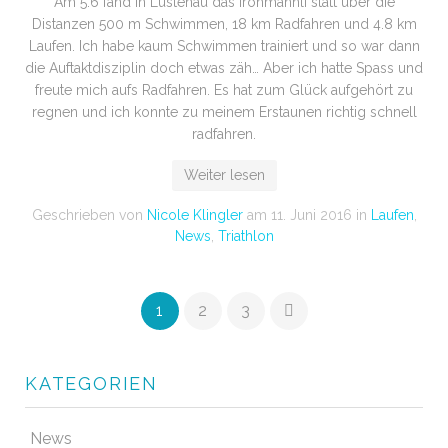
Am 5.6 fand in Lustenau das Ironmännli statt über die
Distanzen 500 m Schwimmen, 18 km Radfahren und 4.8 km
Laufen. Ich habe kaum Schwimmen trainiert und so war dann
die Auftaktdisziplin doch etwas zäh… Aber ich hatte Spass und
freute mich aufs Radfahren. Es hat zum Glück aufgehört zu
regnen und ich konnte zu meinem Erstaunen richtig schnell
radfahren.
Weiter lesen
Geschrieben von
Nicole Klingler
am
11. Juni 2016
in
Laufen
,
News
,
Triathlon
1
2
3
KATEGORIEN
News