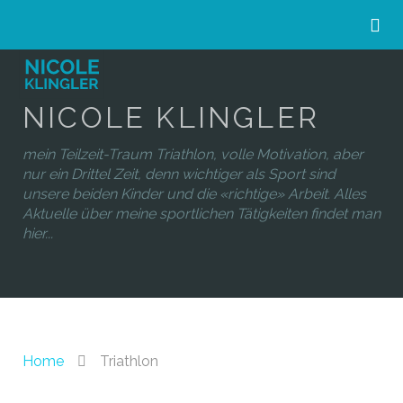
NICOLE KLINGLER
mein Teilzeit-Traum Triathlon, volle Motivation, aber
nur ein Drittel Zeit, denn wichtiger als Sport sind
unsere beiden Kinder und die «richtige» Arbeit. Alles
Aktuelle über meine sportlichen Tätigkeiten findet man
hier...
Home
Triathlon