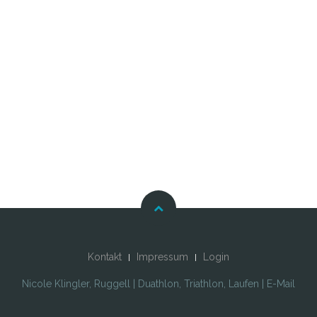
Kontakt
Impressum
Login
Nicole Klingler, Ruggell | Duathlon, Triathlon, Laufen | E-Mail