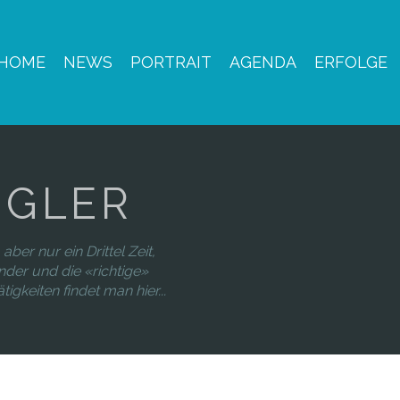
HOME
NEWS
PORTRAIT
AGENDA
ERFOLGE
NGLER
aber nur ein Drittel Zeit,
nder und die «richtige»
igkeiten findet man hier...