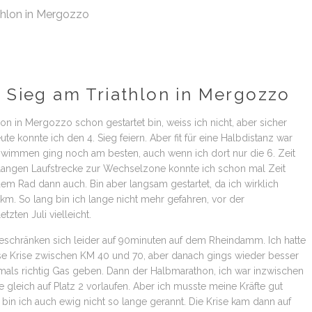
thlon in Mergozzo
7 Sieg am Triathlon in Mergozzo
lon in Mergozzo schon gestartet bin, weiss ich nicht, aber sicher
e konnte ich den 4. Sieg feiern. Aber fit für eine Halbdistanz war
Schwimmen ging noch am besten, auch wenn ich dort nur die 6. Zeit
r langen Laufstrecke zur Wechselzone konnte ich schon mal Zeit
m Rad dann auch. Bin aber langsam gestartet, da ich wirklich
km. So lang bin ich lange nicht mehr gefahren, vor der
zten Juli vielleicht.
eschränken sich leider auf 90minuten auf dem Rheindamm. Ich hatte
se Krise zwischen KM 40 und 70, aber danach gings wieder besser
als richtig Gas geben. Dann der Halbmarathon, ich war inzwischen
e gleich auf Platz 2 vorlaufen. Aber ich musste meine Kräfte gut
ch bin ich auch ewig nicht so lange gerannt. Die Krise kam dann auf