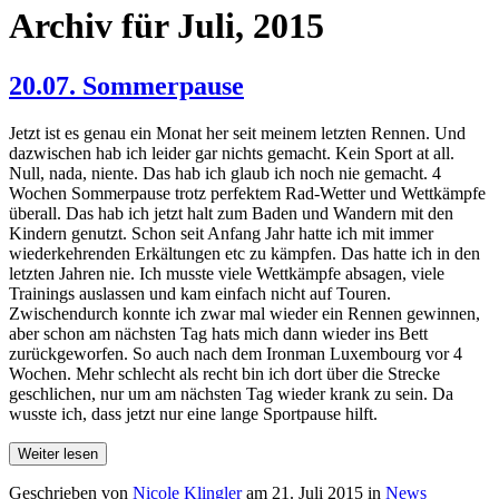
Archiv für Juli, 2015
20.07. Sommerpause
Jetzt ist es genau ein Monat her seit meinem letzten Rennen. Und
dazwischen hab ich leider gar nichts gemacht. Kein Sport at all.
Null, nada, niente. Das hab ich glaub ich noch nie gemacht. 4
Wochen Sommerpause trotz perfektem Rad-Wetter und Wettkämpfe
überall. Das hab ich jetzt halt zum Baden und Wandern mit den
Kindern genutzt. Schon seit Anfang Jahr hatte ich mit immer
wiederkehrenden Erkältungen etc zu kämpfen. Das hatte ich in den
letzten Jahren nie. Ich musste viele Wettkämpfe absagen, viele
Trainings auslassen und kam einfach nicht auf Touren.
Zwischendurch konnte ich zwar mal wieder ein Rennen gewinnen,
aber schon am nächsten Tag hats mich dann wieder ins Bett
zurückgeworfen. So auch nach dem Ironman Luxembourg vor 4
Wochen. Mehr schlecht als recht bin ich dort über die Strecke
geschlichen, nur um am nächsten Tag wieder krank zu sein. Da
wusste ich, dass jetzt nur eine lange Sportpause hilft.
Weiter lesen
Geschrieben von
Nicole Klingler
am
21. Juli 2015
in
News