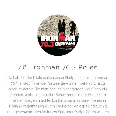
7.8. Ironman 70.3 Polen
Da hab ich doch tatsächlich einen Startplatz für den Ironman
70.3, in Gdynia an der Ostsee gewonnen, sehr kurzfristig,
aber immerhin. Trainiert hab ich nicht gerade viel für so ein
Rennen, wobei mir v.a. das Schwimmen in der Ostsee am
meisten Sorgen machte. Ich bin zwar in unseren Ferien in
Holland regelmässig durch die Felder gejoggt und auch 3
mal geschwommen im kalten See, aber Radgefahren war ich