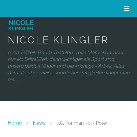
NICOLE KLINGLER
mein Teilzeit-Traum Triathlon, volle Motivation, aber
nur ein Drittel Zeit, denn wichtiger als Sport sind
unsere beiden Kinder und die «richtige» Arbeit. Alles
Aktuelle über meine sportlichen Tätigkeiten findet man
hier...
Home
News
7.8. Ironman 70.3 Polen