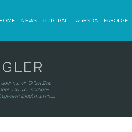
HOME
NEWS
PORTRAIT
AGENDA
ERFOLGE
NGLER
aber nur ein Drittel Zeit,
nder und die «richtige»
igkeiten findet man hier...