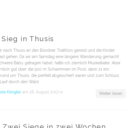
 Sieg in Thusis
r nach Thusis an den Bündner Triathlon gereist und die Kinder
eibad gehen. Da wir am Samstag eine längere Wanderung gemacht
chwere Baby getragen habe), hatte ich ziemlich Muskelkater. Aber
iemlich gut über die 500 m Schwimmen im Pool, dann 21 km
rund um Thusis, die perfekt abgesichert waren und zum Schluss
Lauf durch den Wald.
ole Klingler
am
28. August 2017
in
Weiter lesen
7 Zwei Siege in zwei Wochen