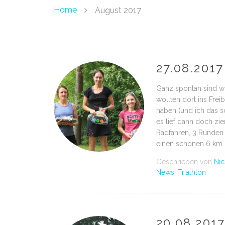
Home
August 2017
27.08.2017
Ganz spontan sind wi
wollten dort ins Fr
haben (und ich das s
es lief dann doch z
Radfahren, 3 Runden 
einen schönen 6 km 
Geschrieben von
Nic
News
,
Triathlon
20.08.201