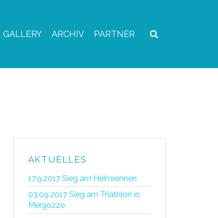
GALLERY
ARCHIV
PARTNER
AKTUELLES
17.9.2017 Sieg am Heimrennen
03.09.2017 Sieg am Triathlon in
Mergozzo