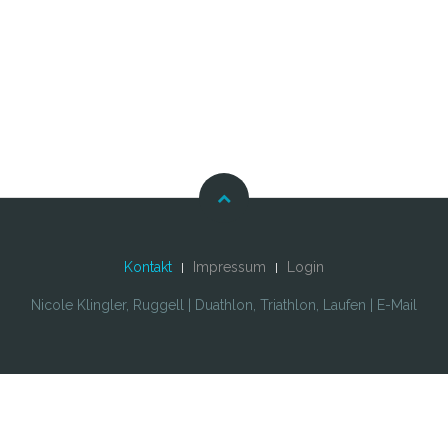
Kontakt
Impressum
Login
Nicole Klingler, Ruggell | Duathlon, Triathlon, Laufen | E-Mail