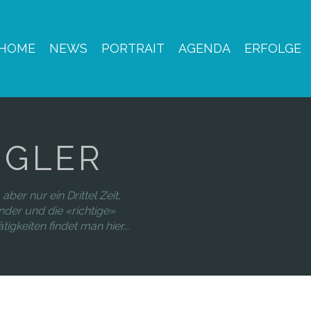
HOME
NEWS
PORTRAIT
AGENDA
ERFOLGE
NGLER
aber nur ein Drittel Zeit,
nder und die «richtige»
igkeiten findet man hier...