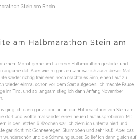
marathon Stein am Rhein
eite am Halbmarathon Stein am
vor einem Monat gerne am Luzerner Halbmarathon gestartet und
n angemeldet. Aber wie im ganzen Jahr war ich auch dieses Mal
nte weder richtig trainieren noch machte es Sinn, einen Lauf zu
h wieder einmal schon vor dem Start aufgeben. Ich machte Pause,
age im Tirol und so langsam stieg ich dann Anfang November
n.
aus ging ich dann ganz spontan an den Halbmarathon von Stein am
nie dort und wollte mal wieder einen neuen Lauf ausprobieren. Mit
ern in den letzten 6 Wochen war ich ziemlich untertrainiert und
lte gar nicht mit (Schneeregen, Sturmböen und sehr kalt). Aber das
ch wunderschön und die Stimmung super. So lief ich dann gleich auf