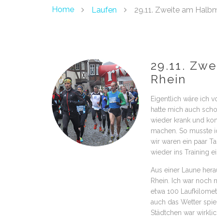
Home
Laufen
29.11. Zweite am Halb
29.11. Zw
Rhein
Eigentlich wäre ich 
hatte mich auch scho
wieder krank und kon
machen. So musste ic
wir waren ein paar T
wieder ins Training ei
Aus einer Laune her
Rhein. Ich war noch 
etwa 100 Laufkilomet
auch das Wetter spie
Städtchen war wirkli