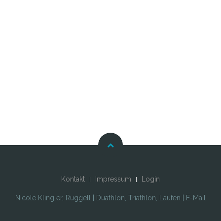
Kontakt
Impressum
Login
Nicole Klingler, Ruggell | Duathlon, Triathlon, Laufen | E-Mail