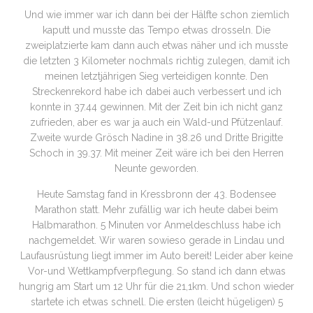
Und wie immer war ich dann bei der Hälfte schon ziemlich
kaputt und musste das Tempo etwas drosseln. Die
zweiplatzierte kam dann auch etwas näher und ich musste
die letzten 3 Kilometer nochmals richtig zulegen, damit ich
meinen letztjährigen Sieg verteidigen konnte. Den
Streckenrekord habe ich dabei auch verbessert und ich
konnte in 37.44 gewinnen. Mit der Zeit bin ich nicht ganz
zufrieden, aber es war ja auch ein Wald-und Pfützenlauf.
Zweite wurde Grösch Nadine in 38.26 und Dritte Brigitte
Schoch in 39.37. Mit meiner Zeit wäre ich bei den Herren
Neunte geworden.
Heute Samstag fand in Kressbronn der 43. Bodensee
Marathon statt. Mehr zufällig war ich heute dabei beim
Halbmarathon. 5 Minuten vor Anmeldeschluss habe ich
nachgemeldet. Wir waren sowieso gerade in Lindau und
Laufausrüstung liegt immer im Auto bereit! Leider aber keine
Vor-und Wettkampfverpflegung. So stand ich dann etwas
hungrig am Start um 12 Uhr für die 21,1km. Und schon wieder
startete ich etwas schnell. Die ersten (leicht hügeligen) 5