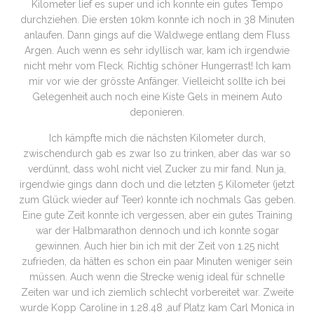
Kilometer lief es super und ich konnte ein gutes Tempo
durchziehen. Die ersten 10km konnte ich noch in 38 Minuten
anlaufen. Dann gings auf die Waldwege entlang dem Fluss
Argen. Auch wenn es sehr idyllisch war, kam ich irgendwie
nicht mehr vom Fleck. Richtig schöner Hungerrast! Ich kam
mir vor wie der grösste Anfänger. Vielleicht sollte ich bei
Gelegenheit auch noch eine Kiste Gels in meinem Auto
deponieren.
Ich kämpfte mich die nächsten Kilometer durch,
zwischendurch gab es zwar Iso zu trinken, aber das war so
verdünnt, dass wohl nicht viel Zucker zu mir fand. Nun ja,
irgendwie gings dann doch und die letzten 5 Kilometer (jetzt
zum Glück wieder auf Teer) konnte ich nochmals Gas geben.
Eine gute Zeit konnte ich vergessen, aber ein gutes Training
war der Halbmarathon dennoch und ich konnte sogar
gewinnen. Auch hier bin ich mit der Zeit von 1.25 nicht
zufrieden, da hätten es schon ein paar Minuten weniger sein
müssen. Auch wenn die Strecke wenig ideal für schnelle
Zeiten war und ich ziemlich schlecht vorbereitet war. Zweite
wurde Kopp Caroline in 1.28.48 ,auf Platz kam Carl Monica in