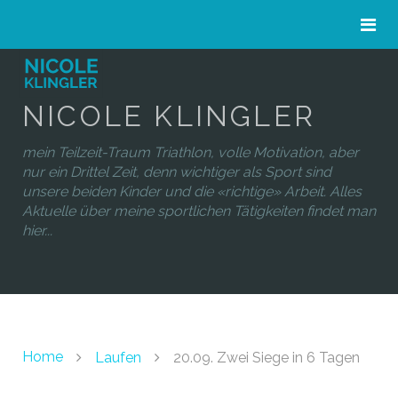
NICOLE KLINGLER
mein Teilzeit-Traum Triathlon, volle Motivation, aber
nur ein Drittel Zeit, denn wichtiger als Sport sind
unsere beiden Kinder und die «richtige» Arbeit. Alles
Aktuelle über meine sportlichen Tätigkeiten findet man
hier...
Home
Laufen
20.09. Zwei Siege in 6 Tagen