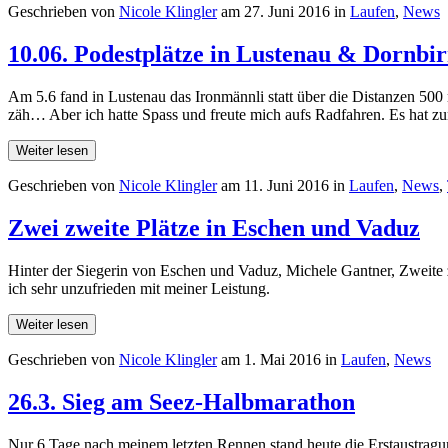
Geschrieben von
Nicole Klingler
am
27. Juni 2016
in
Laufen
,
News
10.06. Podestplätze in Lustenau & Dornbi
Am 5.6 fand in Lustenau das Ironmännli statt über die Distanzen 5
zäh… Aber ich hatte Spass und freute mich aufs Radfahren. Es hat zu
Weiter lesen
Geschrieben von
Nicole Klingler
am
11. Juni 2016
in
Laufen
,
News
,
Zwei zweite Plätze in Eschen und Vaduz
Hinter der Siegerin von Eschen und Vaduz, Michele Gantner, Zweite zu
ich sehr unzufrieden mit meiner Leistung.
Weiter lesen
Geschrieben von
Nicole Klingler
am
1. Mai 2016
in
Laufen
,
News
26.3. Sieg am Seez-Halbmarathon
Nur 6 Tage nach meinem letzten Rennen stand heute die Erstaustrag