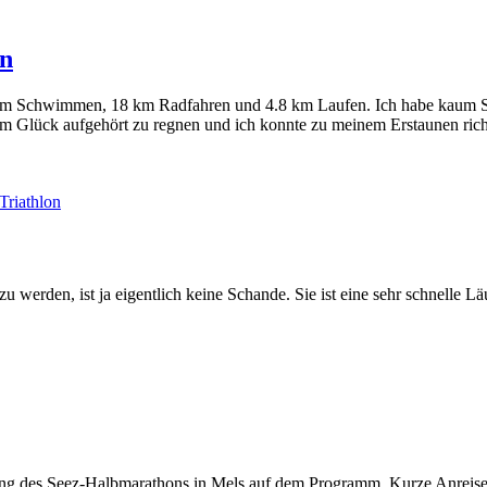
rn
00 m Schwimmen, 18 km Radfahren und 4.8 km Laufen. Ich habe kaum Sc
m Glück aufgehört zu regnen und ich konnte zu meinem Erstaunen richt
Triathlon
 werden, ist ja eigentlich keine Schande. Sie ist eine sehr schnelle L
ung des Seez-Halbmarathons in Mels auf dem Programm. Kurze Anreise 