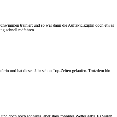
hwimmen trainiert und so war dann die Auftaktdisziplin doch etwas
ig schnell radfahren.
äuferin und hat dieses Jahr schon Top-Zeiten gelaufen. Trotzdem bin
und doch noch sonniges, aber stark föhniges Wetter gabs. Es waren