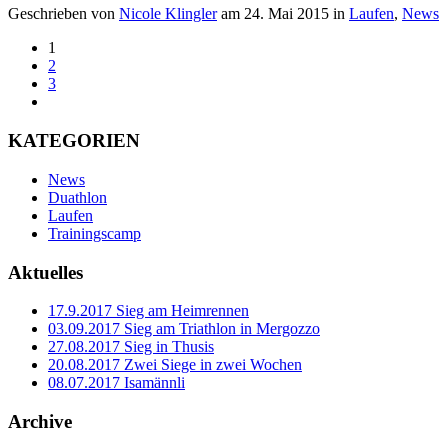
Geschrieben von
Nicole Klingler
am
24. Mai 2015
in
Laufen
,
News
1
2
3
KATEGORIEN
News
Duathlon
Laufen
Trainingscamp
Aktuelles
17.9.2017 Sieg am Heimrennen
03.09.2017 Sieg am Triathlon in Mergozzo
27.08.2017 Sieg in Thusis
20.08.2017 Zwei Siege in zwei Wochen
08.07.2017 Isamännli
Archive