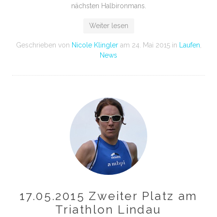
nächsten Halbironmans.
Weiter lesen
Geschrieben von
Nicole Klingler
am
24. Mai 2015
in
Laufen
,
News
17.05.2015 Zweiter Platz am
Triathlon Lindau